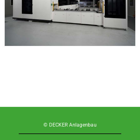
© DECKER Anla­gen­bau