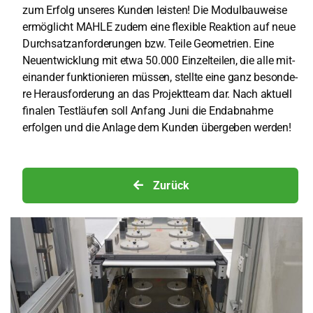
zum Erfolg unse­res Kun­den leis­ten! Die Modul­bau­wei­se
ermög­licht MAHLE zudem eine fle­xi­ble Reak­ti­on auf neue
Durch­satz­an­for­de­run­gen bzw. Tei­le Geo­me­trien. Eine
Neu­ent­wick­lung mit etwa 50.000 Ein­zel­tei­len, die alle mit­
ein­an­der funk­tio­nie­ren müs­sen, stell­te eine ganz beson­de­
re Her­aus­for­de­rung an das Pro­jekt­team dar. Nach aktu­ell
fina­len Test­läu­fen soll Anfang Juni die End­ab­nah­me
erfol­gen und die Anla­ge dem Kun­den über­ge­ben wer­den!
Zurück