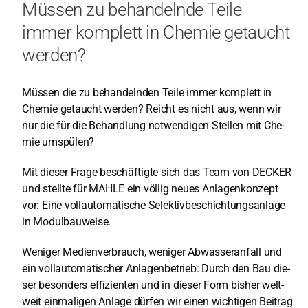
Müssen zu behandelnde Teile
Ser­vice
immer komplett in Chemie getaucht
werden?
Unter­neh­men
Müs­sen die zu behan­deln­den Tei­le immer kom­plett in
DE
Che­mie getaucht wer­den? Reicht es nicht aus, wenn wir
nur die für die Behand­lung not­wen­di­gen Stel­len mit Che­
mie umspü­len?
Mit die­ser Fra­ge beschäf­tig­te sich das Team von DECKER
und stell­te für MAHLE ein völ­lig neu­es Anla­gen­kon­zept
vor: Eine voll­au­to­ma­ti­sche Selek­tiv­be­schich­tungs­an­la­ge
in Modul­bau­wei­se.
Weni­ger Medi­en­ver­brauch, weni­ger Abwas­ser­an­fall und
ein voll­au­to­ma­ti­scher Anla­gen­be­trieb: Durch den Bau die­
ser beson­ders effi­zi­en­ten und in die­ser Form bis­her welt­
weit ein­ma­li­gen Anla­ge dür­fen wir einen wich­ti­gen Bei­trag