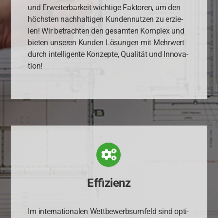
und Erwei­ter­bar­keit wich­ti­ge Fak­to­ren, um den
höchs­ten nach­hal­ti­gen Kun­den­nut­zen zu erzie­
len! Wir betrach­ten den gesam­ten Kom­plex und
bie­ten unse­ren Kun­den Lösun­gen mit Mehr­wert
durch intel­li­gen­te Kon­zep­te, Qua­li­tät und Inno­va­
ti­on!
Effizienz
Im inter­na­tio­na­len Wett­be­werbs­um­feld sind opti­