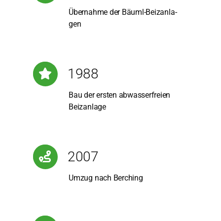
Über­nah­me der Bäuml-Beiz­an­la­
gen
1988
Bau der ers­ten abwas­ser­frei­en
Beiz­an­la­ge
2007
Umzug nach Ber­ching