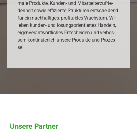
ma­le Pro­duk­te, Kun­den- und Mit­ar­bei­ter­zu­frie­
den­heit sowie effi­zi­en­te Struk­tu­ren ent­schei­dend
für ein nach­hal­ti­ges, pro­fi­ta­bles Wachs­tum. Wir
leben kun­den- und lösungs­ori­en­tier­tes Han­deln,
eigen­ver­ant­wort­li­ches Ent­schei­den und ver­bes­
sern kon­ti­nu­ier­lich unse­re Pro­duk­te und Pro­zes­
se!
Unsere Partner