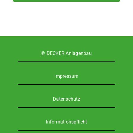
© DECKER Anla­gen­bau
Impres­sum
Daten­schutz
Infor­ma­ti­ons­pflicht