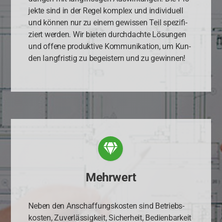
jek­te sind in der Regel kom­plex und indi­vi­du­ell
und kön­nen nur zu einem gewis­sen Teil spe­zi­fi­
ziert wer­den. Wir bie­ten durch­dach­te Lösun­gen
und offe­ne pro­duk­ti­ve Kom­mu­ni­ka­ti­on, um Kun­
den lang­fris­tig zu begeis­tern und zu gewin­nen!
Mehrwert
Neben den Anschaf­fungs­kos­ten sind Betriebs­
kos­ten, Zuver­läs­sig­keit, Sicher­heit, Bedien­bar­keit