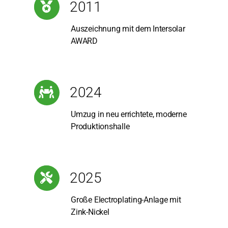
2011
Aus­zeich­nung mit dem Inter­so­lar
AWARD
2024
Umzug in neu errich­te­te, moder­ne
Pro­duk­ti­ons­hal­le
2025
Gro­ße Elec­tro­pla­ting-Anla­ge mit
Zink-Nickel