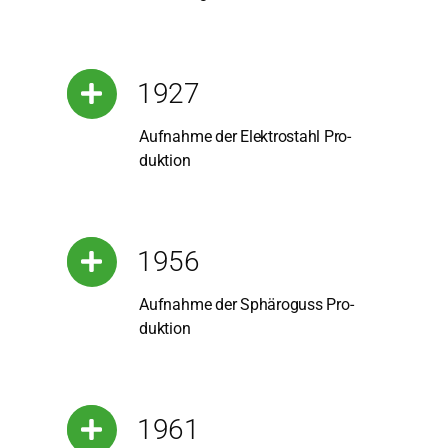
1927
Auf­nah­me der Elek­tro­stahl Pro­
duk­ti­on
1956
Auf­nah­me der Sphä­ro­guss Pro­
duk­ti­on
1961