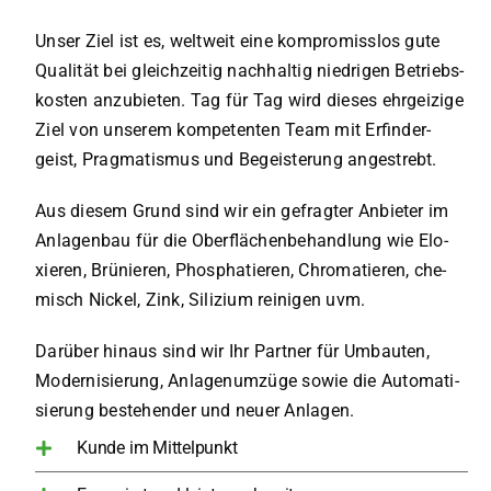
Unser Ziel ist es, welt­weit eine kom­pro­miss­los gute
Qua­li­tät bei gleich­zei­tig nachhaltig­ nied­ri­gen Betriebs­
kos­ten anzu­bie­ten. Tag für Tag wird die­ses ehr­gei­zi­ge
Ziel von ­unse­rem kom­pe­ten­ten Team mit Erfin­der­
geist, Prag­ma­tis­mus und Begeis­te­rung ­ange­strebt.
Aus die­sem Grund sind wir ein gefrag­ter Anbie­ter im
Anla­gen­bau für die Ober­flä­chen­be­hand­lung wie Elo­
xie­ren, ­Brü­nie­ren, Phos­pha­tie­ren, Chro­ma­tie­ren, che­
misch Nickel, Zink, ­Sili­zi­um rei­ni­gen uvm.
Dar­über hin­aus sind wir Ihr Part­ner für Umbau­ten,
Moder­ni­sie­rung, Anla­gen­um­zü­ge sowie die Auto­ma­ti­
sie­rung bestehen­der und neu­er Anla­gen.
Kunde im Mittelpunkt