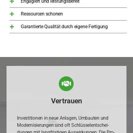
Engagiert und leistungsbereit
Ressourcen schonen
Garantierte Qualität durch eigene Fertigung
Vertrauen
Inves­ti­tio­nen in neue Anla­gen, Umbau­ten und
Moder­ni­sie­run­gen sind oft Schlüs­sel­ent­schei­
dun­gen mit lang­fris­ti­gen Aus­wir­kun­gen. Die Pro­