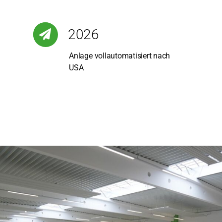
2026
Anla­ge voll­au­to­ma­ti­siert nach
USA