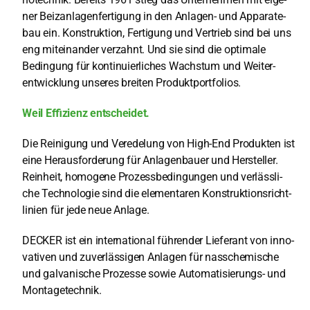
Ser­vice
ner Beiz­an­la­gen­fer­ti­gung in den Anla­gen- und ­Appa­ra­te­
bau ein. Kon­struk­ti­on, Fer­ti­gung und Ver­trieb sind bei uns
eng mit­ein­an­der ver­zahnt. Und sie sind die ­opti­ma­le
Unter­neh­men
Bedin­gung für kon­ti­nu­ier­li­ches Wachs­tum und Weiter­
entwicklung unse­res brei­ten Pro­dukt­port­fo­li­os.
DE
Weil Effi­zi­enz ent­schei­det.
Die Rei­ni­gung und Ver­ede­lung von High-End Pro­duk­ten ist
eine Her­aus­for­de­rung für Anla­gen­bau­er und Her­stel­ler.
Rein­heit, homo­ge­ne Pro­zess­be­din­gun­gen und ver­läss­li­
che Tech­no­lo­gie sind die ele­men­ta­ren ­Kon­struk­ti­ons­richt­
li­ni­en für jede neue Anla­ge.
DECKER ist ein inter­na­tio­nal füh­ren­der Lie­fe­rant von inno­
va­ti­ven und zuver­läs­si­gen Anla­gen für ­nass­che­mi­sche
und gal­va­ni­sche Pro­zes­se sowie ­Auto­ma­ti­sie­rungs- und
Mon­ta­ge­tech­nik.