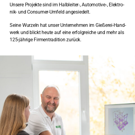
Unse­re Pro­jek­te sind im Halbleiter‑, Automotive‑, ­Elek­tro­
nik- und Con­su­mer-Umfeld ange­sie­delt.
Sei­ne Wur­zeln hat unser Unter­neh­men im Gie­ße­rei-Hand­
werk und blickt heu­te auf eine erfolg­rei­che und mehr als
125-jäh­ri­ge ­Fir­men­tra­di­ti­on zurück.