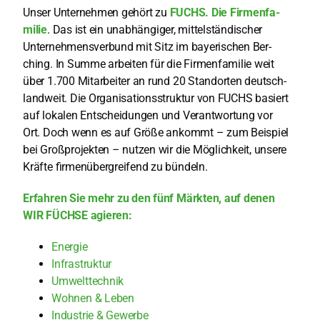
Unser Unter­neh­men gehört zu
FUCHS. Die Fir­men­fa­
mi­lie
. Das ist ein unab­hän­gi­ger, mit­tel­stän­di­scher
Unter­neh­mens­ver­bund mit Sitz im baye­ri­schen Ber­
ching. In Sum­me arbei­ten für die Fir­men­fa­mi­lie weit
über 1.700 Mit­ar­bei­ter an rund 20 Stand­or­ten deutsch­
land­weit. Die Orga­ni­sa­ti­ons­struk­tur von FUCHS basiert
auf loka­len Ent­schei­dun­gen und Ver­ant­wor­tung vor
Ort. Doch wenn es auf Grö­ße ankommt – zum Bei­spiel
bei Groß­pro­jek­ten – nut­zen wir die Mög­lich­keit, unse­re
Kräf­te fir­men­über­grei­fend zu bün­deln.
Erfah­ren Sie mehr zu den fünf Märk­ten, auf denen
WIR FÜCHSE agie­ren:
Ener­gie
Infra­struk­tur
Umwelt­tech­nik
Woh­nen & Leben
Indus­trie & Gewer­be