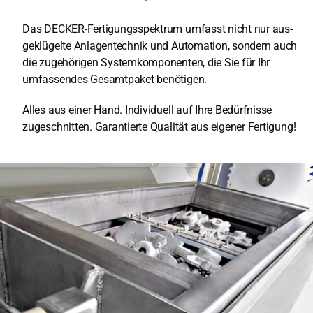
Ser­vice
Das DECKER-Fer­ti­gungs­spek­trum umfasst nicht nur aus­
ge­klü­gel­te Anlagen­tech­nik und Auto­ma­ti­on, son­dern auch
Unter­neh­men
die zuge­hö­ri­gen Sys­tem­kom­po­nen­ten, die Sie für Ihr
umfas­sen­des Gesamt­pa­ket benö­ti­gen.
DE
Alles aus einer Hand. Indi­vi­du­ell auf Ihre Bedürf­nis­se
zuge­schnit­ten. Garan­tier­te Qua­li­tät aus eige­ner Fer­ti­gung!