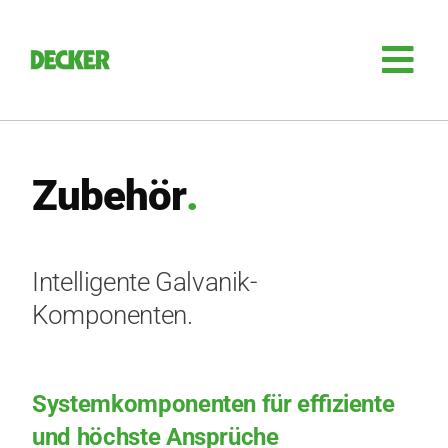
Zum
Inhalt
springen
Tog
Nav
Anla­gen­bau
Zubehör
.
Sili­zi­um
Auto­ma­ti­sie­rung
Intelligente Galvanik-
Komponenten.
Retro­fit
Zube­hör
Systemkomponenten für effiziente
und höchste Ansprüche