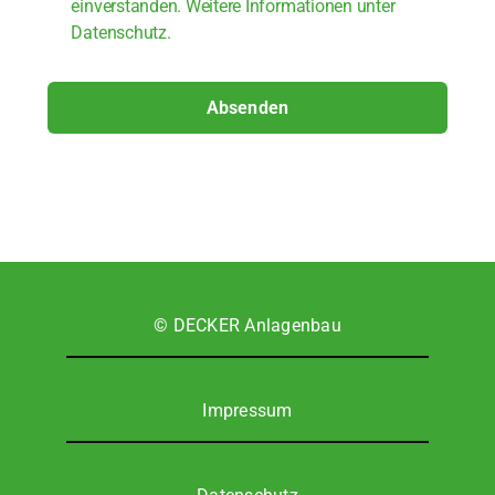
ein­ver­stan­den. Wei­te­re Infor­ma­tio­nen unter
Daten­schutz.
Absenden
© DECKER Anla­gen­bau
Impres­sum