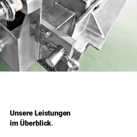
Unse­re Leis­tun­gen
im Über­blick
.