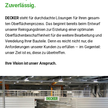
Ser­vice
Zuverlässig.
DECKER
steht für durch­dach­te Lösun­gen für Ihren gesam­
Unter­neh­men
ten Ober­flä­chen­pro­zess. Das beginnt bereits beim Ent­wurf
unse­rer Rei­ni­gungs­li­ni­en zur Erzie­lung einer opti­ma­len
DE
Ober­flä­chen­be­schaf­fen­heit für die wei­te­re Bear­bei­tung und
Ver­ede­lung Ihrer Bau­tei­le. Denn es reicht nicht nur, die
Anfor­de­run­gen unse­rer Kun­den zu erfül­len — im Gegen­teil:
unser Ziel ist es, die­se zu über­tref­fen.
Ihre Visi­on ist unser Anspruch.