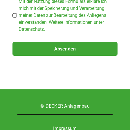
Mit der Nut­zung die­ses For­mu­lars erklä­re ich
mich mit der Spei­che­rung und Ver­ar­bei­tung
mei­ner Daten zur Bear­bei­tung des Anlie­gens
ein­ver­stan­den. Wei­te­re Infor­ma­tio­nen unter
Daten­schutz.
Absenden
© DECKER Anla­gen­bau
Impres­sum