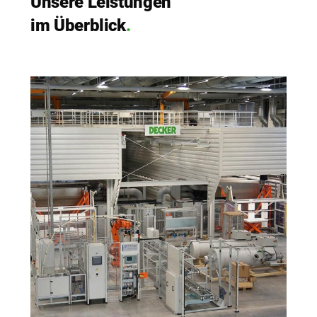
Unse­re Leis­tun­gen
im Über­blick
.