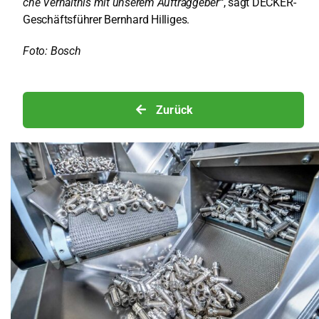
che Ver­hält­nis mit unse­rem Auf­trag­ge­ber“
, sagt DECKER-
Geschäfts­füh­rer Bern­hard Hil­li­ges.
Foto: Bosch
Zurück