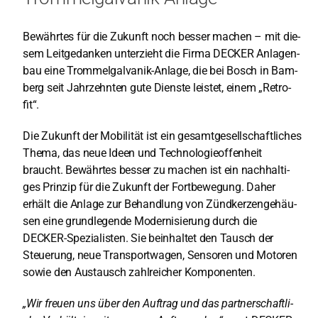
Ser­vice
Bewähr­tes für die Zukunft noch bes­ser machen – mit die­
sem Leit­ge­dan­ken unter­zieht die Fir­ma DECKER Anla­gen­
Unter­neh­men
bau eine Trom­mel­gal­va­nik-Anla­ge, die bei Bosch in Bam­
berg seit Jahr­zehn­ten gute Diens­te leis­tet, einem „Retro­
DE
fit“.
Die Zukunft der Mobi­li­tät ist ein gesamt­ge­sell­schaft­li­ches
The­ma, das neue Ideen und Tech­no­lo­gie­of­fen­heit
braucht. Bewähr­tes bes­ser zu machen ist ein nach­hal­ti­
ges Prin­zip für die Zukunft der Fort­be­we­gung. Daher
erhält die Anla­ge zur Behand­lung von Zünd­ker­zen­ge­häu­
sen eine grund­le­gen­de Moder­ni­sie­rung durch die
DECKER-Spe­zia­lis­ten. Sie beinhal­tet den Tausch der
Steue­rung, neue Trans­port­wa­gen, Sen­so­ren und Moto­ren
sowie den Aus­tausch zahl­rei­cher Kom­po­nen­ten.
„Wir freu­en uns über den Auf­trag und das part­ner­schaft­li­