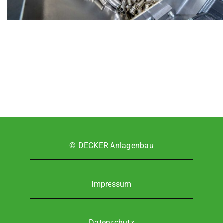
© DECKER Anla­gen­bau
Impres­sum
Daten­schutz