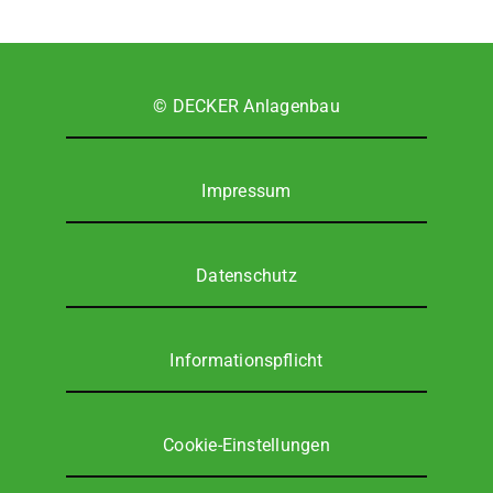
© DECKER Anla­gen­bau
Impres­sum
Daten­schutz
Infor­ma­ti­ons­pflicht
Coo­kie-Ein­stel­lun­gen